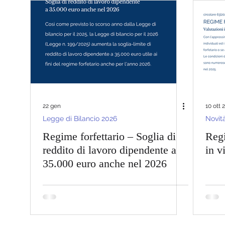
RASSEGNA STAMPA
Eventi e progetti
Legge di Bil
PNRR 2024
Bonus Edilizi 2024
Novità Fiscali 2024
Pace Fiscale 2023
Newsletter
Registro Titolari Effett
22 gen
10 ott 
Legge di Bilancio 2026
Novità
Regime forfettario – Soglia di
Regi
reddito di lavoro dipendente a
in v
35.000 euro anche nel 2026