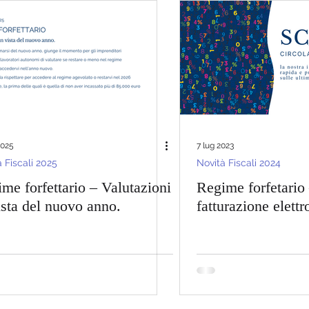
ancio 2025
Novità Fiscali 2025
Bonus Edilizi 2025
Legge Bilancio 2024
Lavora con Noi
ivi
2025
7 lug 2023
 Fiscali 2025
Novità Fiscali 2024
me forfettario – Valutazioni
Regime forfetario
ista del nuovo anno.
fatturazione elettr