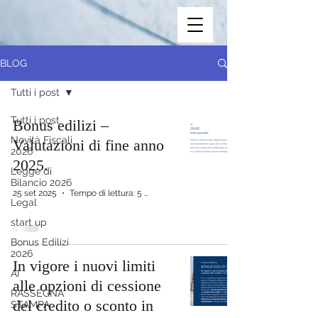
BLOG
Tutti i post
Tutti i post
Bonus edilizi –
Novità Fiscali
Valutazioni di fine anno
2026
2025.
Legge di
Bilancio 2026
25 set 2025
Tempo di lettura: 5 min
Legal
start up
Bonus Edilizi
2026
In vigore i nuovi limiti
AI
alle opzioni di cessione
RASSEGNA
del credito o sconto in
STAMPA