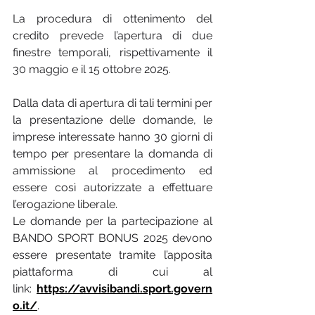
La procedura di ottenimento del 
credito prevede l’apertura di due 
finestre temporali, rispettivamente il 
30 maggio e il 15 ottobre 2025.
Dalla data di apertura di tali termini per 
la presentazione delle domande, le 
imprese interessate hanno 30 giorni di 
tempo per presentare la domanda di 
ammissione al procedimento ed 
essere così autorizzate a effettuare 
l’erogazione liberale.
Le domande per la partecipazione al 
BANDO SPORT BONUS 2025 devono 
essere presentate tramite l’apposita 
piattaforma di cui al 
link: 
https://avvisibandi.sport.govern
o.it/
.