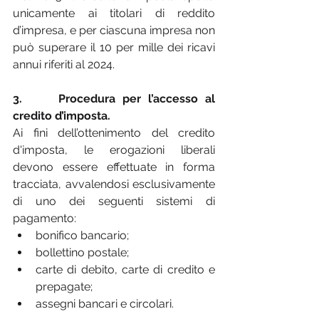
unicamente ai titolari di reddito 
d’impresa, e per ciascuna impresa non 
può superare il 10 per mille dei ricavi 
annui riferiti al 2024.
3.     Procedura per l’accesso al 
credito d’imposta.
Ai fini dell’ottenimento del credito 
d'imposta, le erogazioni liberali 
devono essere effettuate in forma 
tracciata, avvalendosi esclusivamente 
di uno dei seguenti sistemi di 
pagamento:
bonifico bancario;
bollettino postale;
carte di debito, carte di credito e 
prepagate;
assegni bancari e circolari.