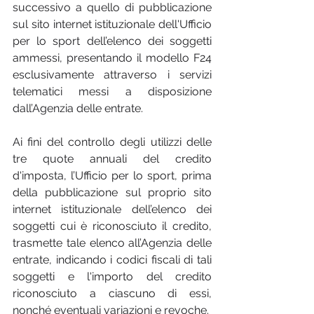
successivo a quello di pubblicazione 
sul sito internet istituzionale dell'Ufficio 
per lo sport dell’elenco dei soggetti 
ammessi, presentando il modello F24 
esclusivamente attraverso i servizi 
telematici messi a disposizione 
dall’Agenzia delle entrate.
Ai fini del controllo degli utilizzi delle 
tre quote annuali del credito 
d'imposta, l’Ufficio per lo sport, prima 
della pubblicazione sul proprio sito 
internet istituzionale dell’elenco dei 
soggetti cui è riconosciuto il credito, 
trasmette tale elenco all’Agenzia delle 
entrate, indicando i codici fiscali di tali 
soggetti e l'importo del credito 
riconosciuto a ciascuno di essi, 
nonché eventuali variazioni e revoche.