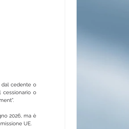
a dal cedente o 
 cessionario o 
ment”.
gno 2026, ma è 
mmissione UE.