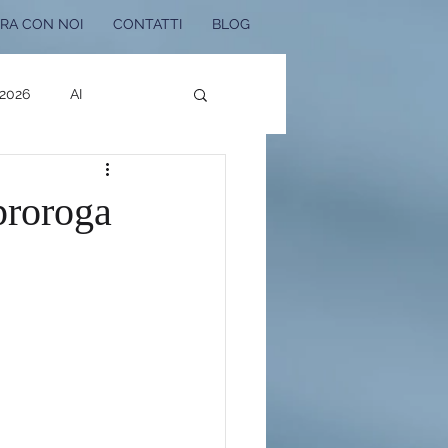
RA CON NOI
CONTATTI
BLOG
 2026
AI
Bonus Edilizi 2025
proroga
 Noi