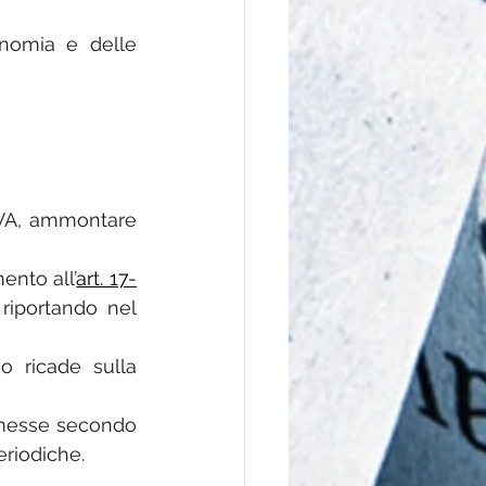
onomia e delle 
IVA, ammontare 
ento all’
art. 17-
riportando nel 
o ricade sulla 
emesse secondo 
eriodiche.