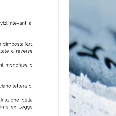
zi, rilevanti ai 
e d’imposta (
art. 
tate a 
reverse 
imi monofase o 
iano lettera di 
inazione della 
egime ex Legge 