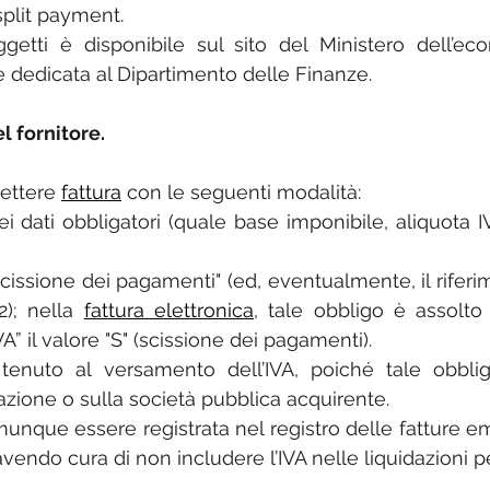
split payment.
ggetti è disponibile sul sito del Ministero dell’ec
e dedicata al Dipartimento delle Finanze.
l fornitore.
ettere 
fattura
 con le seguenti modalità:
dei dati obbligatori (quale base imponibile, aliquota 
scissione dei pagamenti" (ed, eventualmente, il riferim
); nella 
fattura elettronica
, tale obbligo è assolto 
VA” il valore "S" (scissione dei pagamenti).
 tenuto al versamento dell’IVA, poiché tale obblig
zione o sulla società pubblica acquirente.
unque essere registrata nel registro delle fatture 
avendo cura di non includere l’IVA nelle liquidazioni p