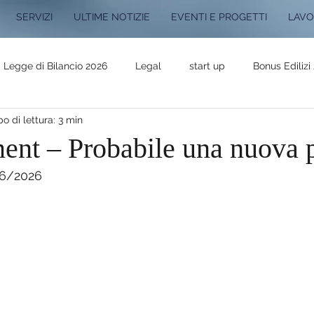
SERVIZI
ULTIME NOTIZIE
EVENTI E PROGETTI
LAVO
Legge di Bilancio 2026
Legal
start up
Bonus Edilizi
o di lettura: 3 min
 progetti
Legge di Bilancio 2025
Novità Fiscali 2025
ment – Probabile una nuova 
06/2026
4
Novità Fiscali 2024
Legge Bilancio 2024
Lavora con
r
Registro Titolari Effettivi