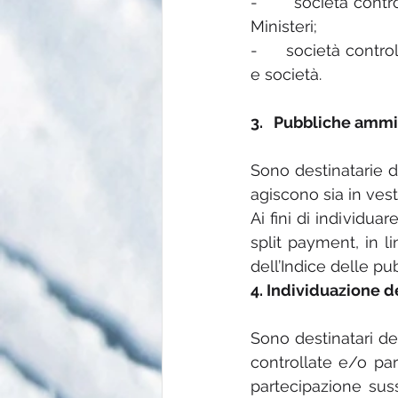
-      società contr
Ministeri;
-      società contr
e società.
3.   Pubbliche ammi
Sono destinatarie d
agiscono sia in vest
Ai fini di individu
split payment, in l
dell’Indice delle pu
4. Individuazione de
Sono destinatari deg
controllate e/o part
partecipazione sus