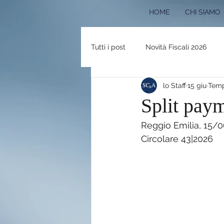
HOME
CHI SIAMO
Tutti i post
Novità Fiscali 2026
lo Staff
15 giu
Temp
RASSEGNA STAMPA
Eventi e
Split pay
Reggio Emilia, 15/
PNRR 2024
Bonus Edilizi 202
Circolare 43|2026
Pace Fiscale 2023
Newslette