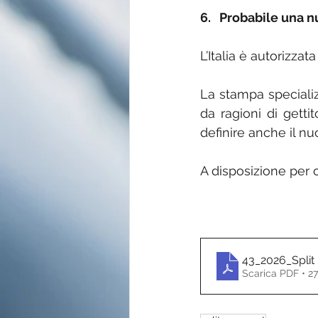
6.   Probabile una 
L’Italia è autorizza
La stampa speciali
da ragioni di getti
definire anche il n
A disposizione per o
43_2026_Split
Scarica PDF • 2