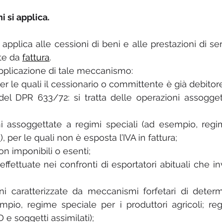
ni si applica.
pplica alle cessioni di beni e alle prestazioni di servi
te da 
fattura
.
pplicazione di tale meccanismo:
 per le quali il cessionario o committente è già debitor
el DPR 633/72: si tratta delle operazioni assogget
ni assoggettate a regimi speciali (ad esempio, reg
e
), per le quali non è esposta l’IVA in fattura;
non imponibili o esenti;
 effettuate nei confronti di esportatori abituali che inv
ni caratterizzate da meccanismi forfetari di determ
mpio, regime speciale per i produttori agricoli; r
D e soggetti assimilati);