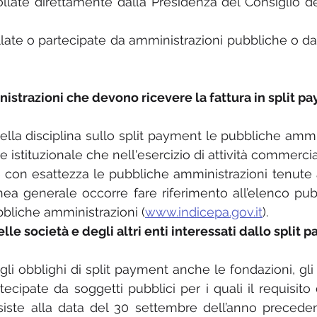
ollate direttamente dalla Presidenza del Consiglio dei
ollate o partecipate da amministrazioni pubbliche o da p
nistrazioni che devono ricevere la fattura in split p
ella disciplina sullo split payment le pubbliche ammin
e istituzionale che nell'esercizio di attività commercia
are con esattezza le pubbliche amministrazioni tenute 
inea generale occorre fare riferimento all’elenco pubb
bbliche amministrazioni (
www.indicepa.gov.it
).
lle società e degli altri enti interessati dallo split 
li obblighi di split payment anche le fondazioni, gli e
ecipate da soggetti pubblici per i quali il requisito 
siste alla data del 30 settembre dell’anno preceden