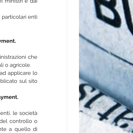
 ministri e dai 
articolari enti 
ayment.
istrazioni che 
li o agricole.
ad applicare lo 
licato sul sito 
payment.
nti, le società 
del controllo o 
te a quello di 