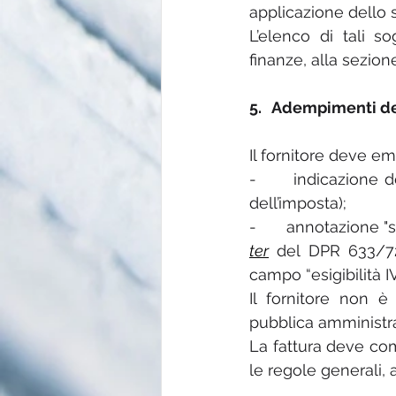
applicazione dello 
L’elenco di tali so
finanze, alla sezion
5.   Adempimenti de
Il fornitore deve em
-      indicazione 
dell’imposta);
-      annotazione "
ter
 del DPR 633/72
campo “esigibilità I
Il fornitore non è
pubblica amministra
La fattura deve com
le regole generali, 