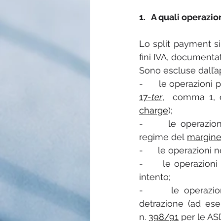
1.   A quali operazio
Lo split payment si a
fini IVA, documenta
Sono escluse dall’a
-      le operazioni
17-
ter
,  comma 1, d
charge
);
-      le operazio
regime del 
margin
-      le operazioni 
-      le operazioni
intento;
-      le operazio
detrazione (ad ese
n. 
398/91
 per le AS