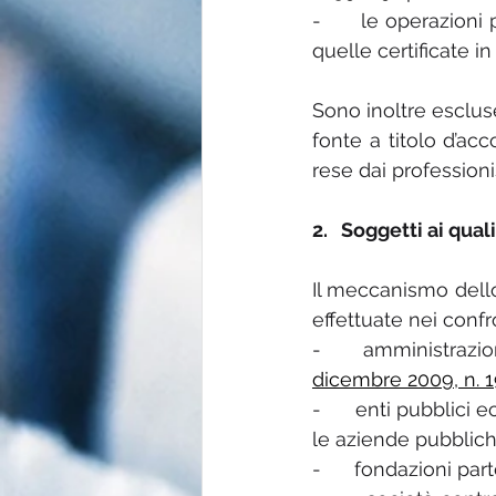
-      le operazioni
quelle certificate in
Sono inoltre escluse
fonte a titolo d’ac
rese dai professionis
2.   Soggetti ai qu
Il meccanismo dello 
effettuate nei confr
-      amministrazi
dicembre 2009, n. 
-      enti pubblici
le aziende pubbliche
-      fondazioni pa