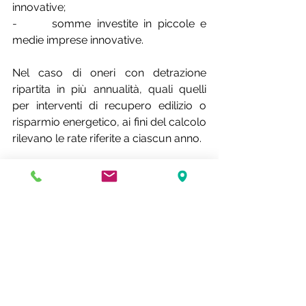
innovative;
-      
somme investite in piccole e 
medie imprese innovative.
Nel caso di oneri con detrazione 
ripartita in più annualità, quali quelli 
per interventi di recupero edilizio o 
risparmio energetico, ai fini del calcolo 
rilevano le rate riferite a ciascun anno.
In ogni caso, sono esclusi dal calcolo 
anche:
-    
gli oneri detraibili per mutui o 
prestiti contratti fino al 31 dicembre 
2024,
-    
i premi di assicurazione detraibili 
sostenuti in dipendenza di contratti 
stipulati fino al 31 dicembre 2024;
-    
le rate delle spese detraibili per 