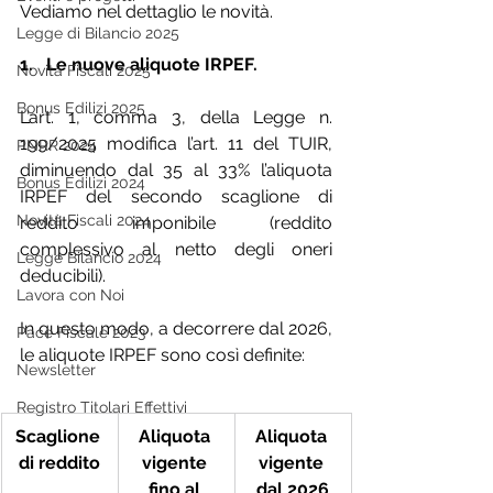
Vediamo nel dettaglio le novità.
Legge di Bilancio 2025
1.   Le nuove aliquote IRPEF.
Novità Fiscali 2025
Bonus Edilizi 2025
L’art. 1, comma 3, della Legge n. 
199/2025 modifica l’art. 11 del TUIR, 
PNRR 2024
diminuendo dal 35 al 33% l’aliquota 
Bonus Edilizi 2024
IRPEF del secondo scaglione di 
Novità Fiscali 2024
reddito imponibile (reddito 
complessivo al netto degli oneri 
Legge Bilancio 2024
deducibili).
Lavora con Noi
In questo modo, a decorrere dal 2026, 
Pace Fiscale 2023
le aliquote IRPEF sono così definite:
Newsletter
Registro Titolari Effettivi
Scaglione 
Aliquota 
Aliquota 
di reddito
vigente 
vigente 
fino al 
dal 2026