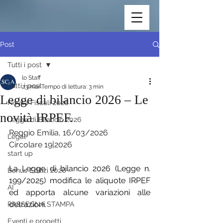
Post
Tutti i post
lo Staff
Tutti i post
23 mar
Tempo di lettura: 3 min
Legge di bilancio 2026 – Le
Novità Fiscali 2026
novità IRPEF.
Legge di Bilancio 2026
Reggio Emilia, 16/03/2026
Legal
Circolare 19|2026
start up
La Legge di bilancio 2026 (Legge n. 
Bonus Edilizi 2026
199/2025) modifica le aliquote IRPEF 
AI
ed apporta alcune variazioni alle 
detrazioni.
RASSEGNA STAMPA
Eventi e progetti