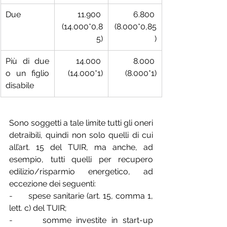
Due
11.900 
6.800 
(14.000*0,8
(8.000*0,85
5)
)
Più di due 
14.000 
8.000 
o un figlio 
(14.000*1)
(8.000*1)
disabile
Sono soggetti a tale limite tutti gli oneri 
detraibili, quindi non solo quelli di cui 
all’art. 15 del TUIR, ma anche, ad 
esempio, tutti quelli per recupero 
edilizio/risparmio energetico, ad 
eccezione dei seguenti:
-      
spese sanitarie (art. 15, comma 1, 
lett. c) del TUIR;
-      
somme investite in start-up 