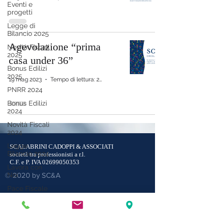
Eventi e
progetti
Legge di
Bilancio 2025
Agevolazione “prima
Novità Fiscali
2025
casa under 36”
Bonus Edilizi
2025
19 mag 2023
Tempo di lettura: 2 min
PNRR 2024
Bonus Edilizi
2024
Novità Fiscali
2024
Legge
SCALABRINI CADOPPI & ASSOCIATI
Bilancio 2024
società tra professionisti a r.l.
C.F. e P. IVA
02699050353
Lavora con
© 2020 by SC&A
Noi
Pace Fiscale
2023
42121 Reggio Emilia
via P.C. Cadoppi, 14
Newsletter