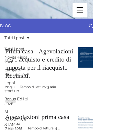
BLOG
Tutti i post
Tutti i post
Prima casa - Agevolazioni
Novità Fiscali
per l’acquisto e credito di
2026
imposta per il riacquisto –
Legge di
Requisiti.
Bilancio 2026
Legal
22 giu
Tempo di lettura: 3 min
start up
Bonus Edilizi
2026
AI
Agevolazioni prima casa
RASSEGNA
STAMPA
7 ago 2025
Tempo di lettura: 4 min