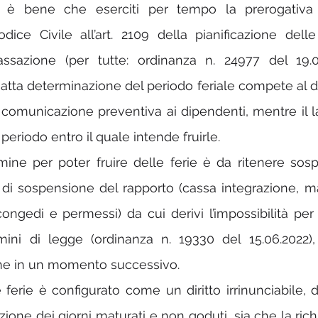
nda è bene che eserciti per tempo la prerogativa
dice Civile all’art. 2109 della pianificazione delle 
ssazione (per tutte: ordinanza n. 24977 del 19.0
atta determinazione del periodo feriale compete al dat
comunicazione preventiva ai dipendenti, mentre il la
l periodo entro il quale intende fruirle.
rmine per poter fruire delle ferie è da ritenere sosp
 di sospensione del rapporto (cassa integrazione, mal
ongedi e permessi) da cui derivi l’impossibilità per i
mini di legge (ordinanza n. 19330 del 15.06.2022), 
rne in un momento successivo.
le ferie è configurato come un diritto irrinunciabile, 
ione dei giorni maturati e non goduti, sia che la rich