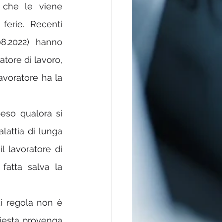
 che le viene 
ferie. Recenti 
8.2022) hanno 
ore di lavoro, 
voratore ha la 
eso qualora si 
attia di lunga 
l lavoratore di 
fatta salva la 
di regola non è 
iesta provenga 