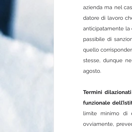
azienda ma nel caso i
datore di lavoro ch
anticipatamente la c
passibile di sanzio
quello corrisponden
stesse, dunque nel
agosto.
Termini dilazionati
funzionale dell’isti
limite minimo di 
ovviamente, prevede