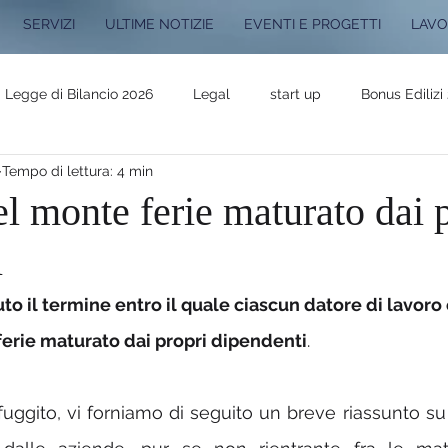
SERVIZI
ULTIME NOTIZIE
EVENTI E PROGETTI
LAVO
Legge di Bilancio 2026
Legal
start up
Bonus Edilizi
Tempo di lettura: 4 min
 progetti
Legge di Bilancio 2025
Novità Fiscali 2025
el monte ferie maturato dai 
i
4
Novità Fiscali 2024
Legge Bilancio 2024
Lavora con
to il termine entro il quale ciascun datore di lavoro 
r
Registro Titolari Effettivi
ferie maturato dai propri dipendenti
.
fuggito, vi forniamo di seguito un breve riassunto s