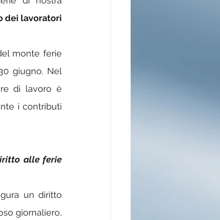
rie di nostra 
o dei lavoratori 
del monte ferie 
0 giugno. Nel 
re di lavoro è 
te i contributi 
tto alle ferie 
igura un diritto 
oso giornaliero, 