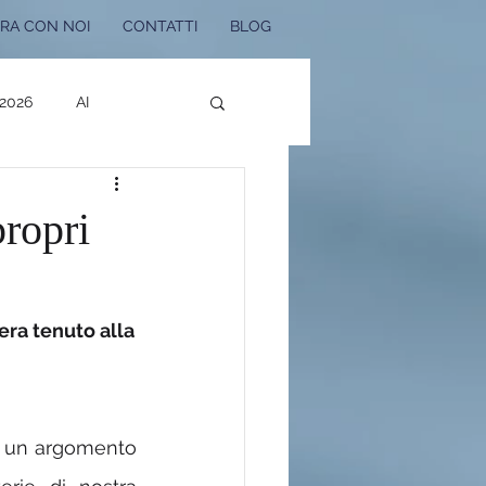
RA CON NOI
CONTATTI
BLOG
 2026
AI
Bonus Edilizi 2025
propri
 Noi
era tenuto alla
u un argomento 