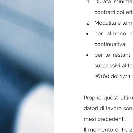
Durata minima 
contratti collet
Modalità e temp
per almeno du
continuativa;
per le restant
successivi al t
26160 del 17.11.
Proprio quest’ ulti
datori di lavoro so
mesi precedenti.
Il momento di frui