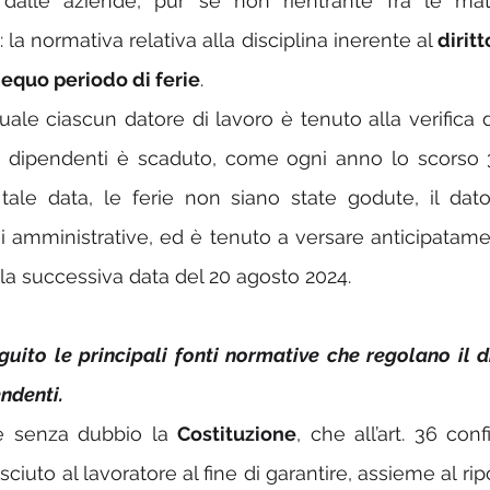
 dalle aziende, pur se non rientrante fra le mate
la normativa relativa alla disciplina inerente al 
diritt
equo periodo di ferie
.
quale ciascun datore di lavoro è tenuto alla verifica 
i dipendenti è scaduto, come ogni anno lo scorso 3
tale data, le ferie non siano state godute, il dato
ni amministrative, ed è tenuto a versare anticipatamen
 la successiva data del 20 agosto 2024.
ito le principali fonti normative che regolano il diri
endenti.
è senza dubbio la 
Costituzione
, che all’art. 36 conf
sciuto al lavoratore al fine di garantire, assieme al rip