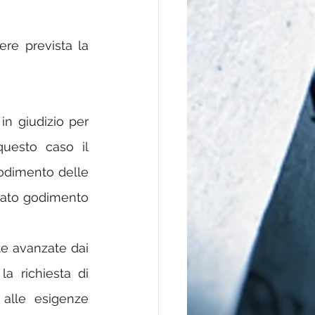
re prevista la 
in giudizio per 
uesto caso il 
odimento delle 
ncato godimento 
te avanzate dai 
a richiesta di 
alle esigenze 