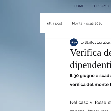
HOME
CHI SIAMO
Tutti i post
Novità Fiscali 2026
lo Staff
11 lug 2024
RASSEGNA STAMPA
Eventi e
Verifica d
dipendent
PNRR 2024
Bonus Edilizi 202
Il 30 giugno è scadu
Pace Fiscale 2023
Newslette
verifica del monte 
Nel caso vi fosse s