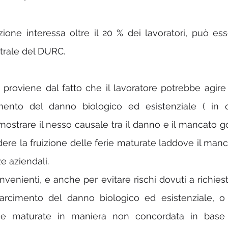
ione interessa oltre il 20 % dei lavoratori, può esse
trale del DURC.
e proviene dal fatto che il lavoratore potrebbe agire 
imento del danno biologico ed esistenziale ( in q
mostrare il nesso causale tra il danno e il mancato g
iedere la fruizione delle ferie maturate laddove il ma
e aziendali.
onvenienti, e anche per evitare rischi dovuti a richies
isarcimento del danno biologico ed esistenziale, o l
erie maturate in maniera non concordata in base 