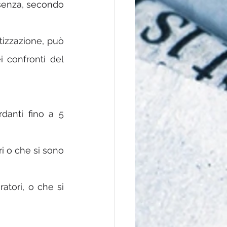
ssenza, secondo 
tizzazione, può 
 confronti del 
anti fino a 5 
Sanzione da 480 a 1.800 € per violazioni riguardanti più di 5 lavoratori o che si sono 
atori, o che si 