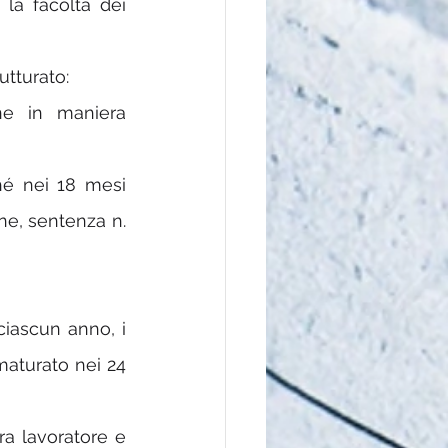
la facoltà dei 
utturato:
e in maniera 
hé nei 18 mesi 
ne, sentenza n. 
iascun anno, i 
maturato nei 24 
a lavoratore e 