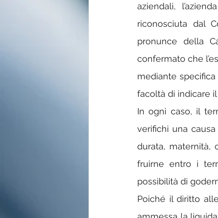
aziendali, l’azie
riconosciuta dal Co
pronunce della Ca
confermato che l’es
mediante specifica 
facoltà di indicare i
In ogni caso, il te
verifichi una causa
durata, maternità, c
fruirne entro i ter
possibilità di gode
Poiché il diritto al
ammessa la liquidaz