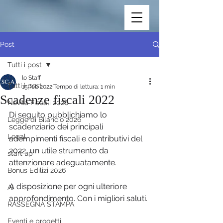
Post
Tutti i post
lo Staff
Tutti i post
15 feb 2022
Tempo di lettura: 1 min
Scadenze fiscali 2022
Novità Fiscali 2026
Di seguito pubblichiamo lo 
Legge di Bilancio 2026
scadenziario dei principali 
Legal
adempimenti fiscali e contributivi del 
2022, un utile strumento da 
start up
attenzionare adeguatamente.
Bonus Edilizi 2026
A disposizione per ogni ulteriore 
AI
approfondimento. Con i migliori saluti.
RASSEGNA STAMPA
Eventi e progetti