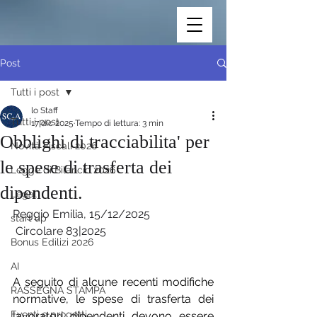
Post
Tutti i post
lo Staff
Tutti i post
17 dic 2025
Tempo di lettura: 3 min
Obblighi di tracciabilita' per
Novità Fiscali 2026
le spese di trasferta dei
Legge di Bilancio 2026
dipendenti.
Legal
Reggio Emilia, 15/12/2025
start up
 Circolare 83|2025
Bonus Edilizi 2026
AI
A seguito di alcune recenti modifiche 
RASSEGNA STAMPA
normative, le spese di trasferta dei 
Eventi e progetti
lavoratori dipendenti devono essere 