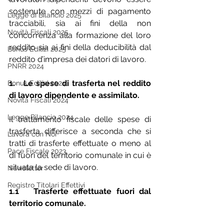
sostenute con mezzi di pagamento 
Legge di Bilancio 2025
tracciabili, sia ai fini della non 
Novità Fiscali 2025
concorrenza alla formazione del loro 
reddito sia ai fini della deducibilità dal 
Bonus Edilizi 2025
reddito d’impresa dei datori di lavoro.
PNRR 2024
1.   Le spese di trasferta nel reddito 
Bonus Edilizi 2024
di lavoro dipendente e assimilato.
Novità Fiscali 2024
Legge Bilancio 2024
Il trattamento fiscale delle spese di 
trasferta differisce a seconda che si 
Lavora con Noi
tratti di trasferte effettuate o meno al 
Pace Fiscale 2023
di fuori del territorio comunale in cui è 
situata la sede di lavoro.
Newsletter
Registro Titolari Effettivi
1.1   Trasferte effettuate fuori dal 
territorio comunale.