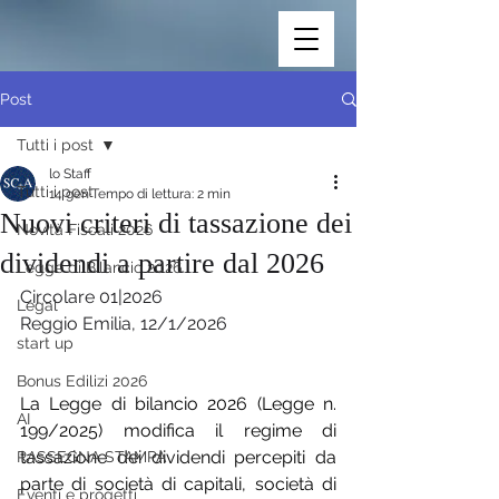
Post
Tutti i post
lo Staff
Tutti i post
14 gen
Tempo di lettura: 2 min
Nuovi criteri di tassazione dei
Novità Fiscali 2026
dividendi a partire dal 2026
Legge di Bilancio 2026
Circolare 01|2026
Legal
Reggio Emilia, 12/1/2026
start up
Bonus Edilizi 2026
La Legge di bilancio 2026 (Legge n. 
AI
199/2025) modifica il regime di 
tassazione dei dividendi percepiti da 
RASSEGNA STAMPA
parte di società di capitali, società di 
Eventi e progetti