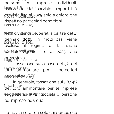
persone ed imprese individuali, 
Legge di Bilancio 2025
riservando la parziale imponibilità 
prevista fino al 2025 solo a coloro che 
Novità Fiscali 2025
rispettino particolari condizioni.
Bonus Edilizi 2025
Per i dividendi deliberati a partire dal 1° 
PNRR 2024
gennaio 2026, in molti casi viene 
Bonus Edilizi 2024
escluso il regime di tassazione 
Novità Fiscali 2024
parziale vigente fino al 2025, che 
prevedeva:
Legge Bilancio 2024
·      tassazione sulla base del 5% del 
Lavora con Noi
loro ammontare per i percettori 
soggetti ad IRES;
Pace Fiscale 2023
·      in generale, tassazione sul 58,14% 
Newsletter
del loro ammontare per le imprese 
soggette ad IRPEF (società di persone 
Registro Titolari Effettivi
ed imprese individuali).
La novità riguarda solo chi percepisce 