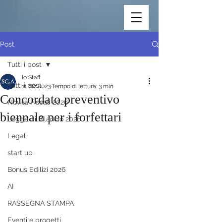
Post
Tutti i post
lo Staff
Tutti i post
11 dic 2023
Tempo di lettura: 3 min
Concordato preventivo
Novità Fiscali 2026
biennale per i forfettari
Legge di Bilancio 2026
Legal
start up
Bonus Edilizi 2026
AI
RASSEGNA STAMPA
Eventi e progetti