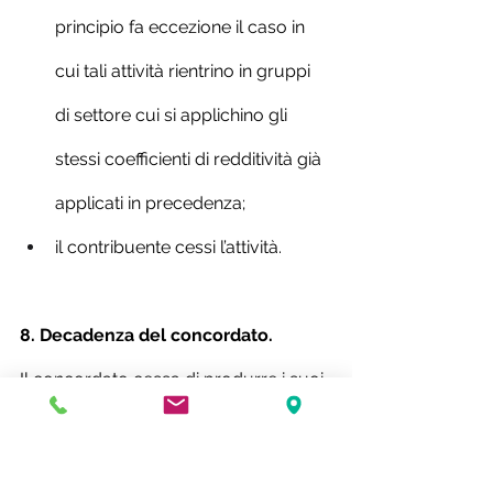
principio fa eccezione il caso in 
cui tali attività rientrino in gruppi 
di settore cui si applichino gli 
stessi coefficienti di redditività già 
applicati in precedenza;
il contribuente cessi l’attività.
8. Decadenza del concordato.
Il concordato cessa di produrre i suoi 
effetti per entrambi i periodi di 
imposta oggetto di accordo negli 