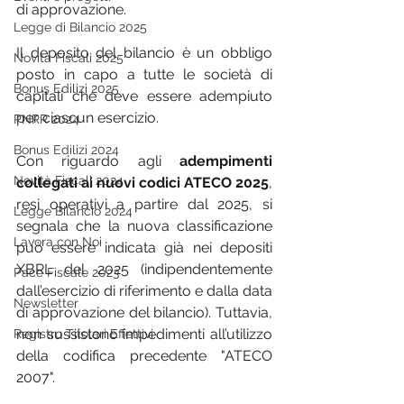
di approvazione.
Legge di Bilancio 2025
Il deposito del bilancio è un obbligo 
Novità Fiscali 2025
posto in capo a tutte le società di 
Bonus Edilizi 2025
capitali che deve essere adempiuto 
per ciascun esercizio.
PNRR 2024
Bonus Edilizi 2024
Con riguardo agli 
adempimenti 
Novità Fiscali 2024
collegati ai nuovi codici ATECO 2025
, 
resi operativi a partire dal 2025, si 
Legge Bilancio 2024
segnala che la nuova classificazione 
Lavora con Noi
può essere indicata già nei depositi 
XBRL del 2025 (indipendentemente 
Pace Fiscale 2023
dall’esercizio di riferimento e dalla data 
Newsletter
di approvazione del bilancio). Tuttavia, 
non sussistono impedimenti all’utilizzo 
Registro Titolari Effettivi
della codifica precedente "ATECO 
2007".