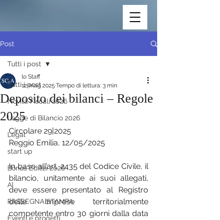
Post
Tutti i post
lo Staff
Tutti i post
12 mag 2025
Tempo di lettura: 3 min
Deposito dei bilanci – Regole
Novità Fiscali 2026
2025
Legge di Bilancio 2026
Circolare 29|2025
Legal
Reggio Emilia, 12/05/2025
start up
In base all’art. 2435 del Codice Civile, il 
Bonus Edilizi 2026
bilancio, unitamente ai suoi allegati, 
AI
deve essere presentato al Registro 
delle Imprese territorialmente 
RASSEGNA STAMPA
competente entro 30 giorni dalla data 
Eventi e progetti