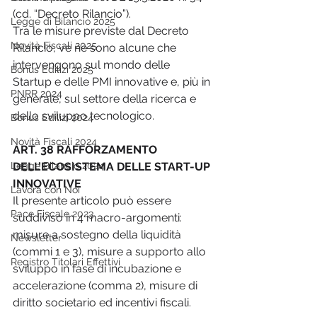
(cd. “Decreto Rilancio”).
Legge di Bilancio 2025
Tra le misure previste dal Decreto 
Novità Fiscali 2025
Rilancio, ve ne sono alcune che 
intervengono sul mondo delle 
Bonus Edilizi 2025
Startup e delle PMI innovative e, più in 
PNRR 2024
generale, sul settore della ricerca e 
dello sviluppo tecnologico.
Bonus Edilizi 2024
Novità Fiscali 2024
ART. 38 RAFFORZAMENTO 
Legge Bilancio 2024
DELL’ECOSISTEMA DELLE START-UP 
INNOVATIVE
Lavora con Noi
Il presente articolo può essere 
Pace Fiscale 2023
suddiviso in 4 macro-argomenti: 
misure a sostegno della liquidità 
Newsletter
(commi 1 e 3), misure a supporto allo 
Registro Titolari Effettivi
sviluppo in fase di incubazione e 
accelerazione (comma 2), misure di 
diritto societario ed incentivi fiscali.