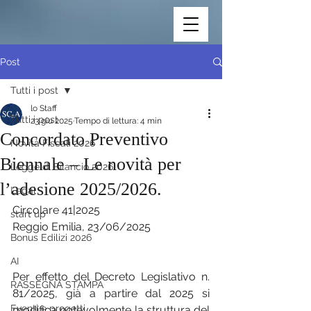
Post
Tutti i post
lo Staff
Tutti i post
23 giu 2025
Tempo di lettura: 4 min
Concordato Preventivo
Novità Fiscali 2026
Biennale – Le novità per
Legge di Bilancio 2026
l’adesione 2025/2026.
Legal
Circolare 41|2025
start up
Reggio Emilia, 23/06/2025
Bonus Edilizi 2026
AI
Per effetto del Decreto Legislativo n. 
RASSEGNA STAMPA
81/2025, già a partire dal 2025 si 
Eventi e progetti
modifica notevolmente la struttura del 