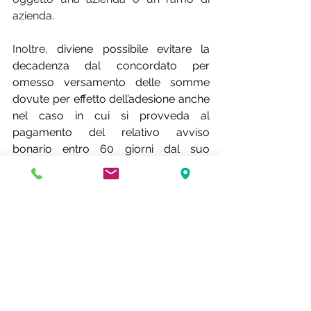
azienda.
Inoltre, 
diviene possibile evitare la 
decadenza dal concordato per 
omesso versamento delle somme 
dovute per effetto dell’adesione anche 
nel caso in cui si provveda al 
pagamento del relativo avviso 
bonario entro 60 giorni dal suo 
ricevimento.
Da ultimo, si segnala che, a decorrere 
dalle opzioni esercitate per l’adesione 
al concordato 2025/2026, 
la 
maggiorazione del costo del lavoro 
per le nuove assunzioni non rileva ai 
fini del reddito di impresa o di lavoro 
autonomo da porre a base 