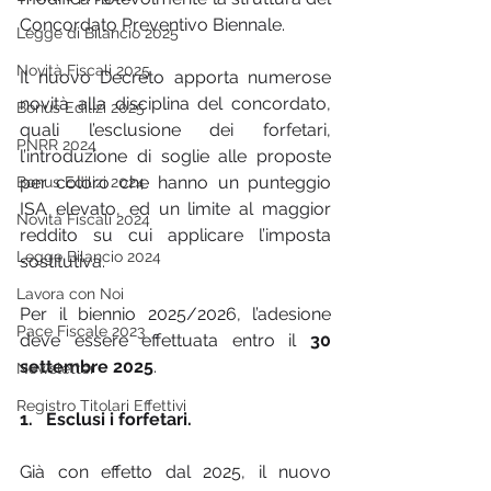
Concordato Preventivo Biennale.
Legge di Bilancio 2025
Novità Fiscali 2025
Il nuovo Decreto apporta numerose 
novità alla disciplina del concordato, 
Bonus Edilizi 2025
quali l’esclusione dei forfetari, 
PNRR 2024
l’introduzione di soglie alle proposte 
per coloro che hanno un punteggio 
Bonus Edilizi 2024
ISA elevato, ed un limite al maggior 
Novità Fiscali 2024
reddito su cui applicare l’imposta 
Legge Bilancio 2024
sostitutiva.
Lavora con Noi
Per il biennio 2025/2026, l’adesione 
Pace Fiscale 2023
deve essere effettuata entro il 
30 
settembre 2025
.
Newsletter
Registro Titolari Effettivi
1.   Esclusi i forfetari.
Già con effetto dal 2025, il nuovo 