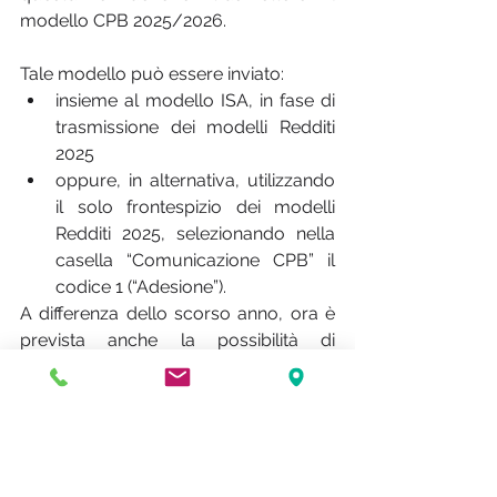
modello CPB 2025/2026.
Tale modello può essere inviato:
insieme al modello ISA, in fase di 
trasmissione dei modelli Redditi 
2025
oppure, in alternativa, utilizzando 
il solo frontespizio dei modelli 
Redditi 2025, selezionando nella 
casella “Comunicazione CPB” il 
codice 1 (“Adesione”).
A differenza dello scorso anno, ora è 
prevista anche la possibilità di 
revocare l’adesione: in questo caso 
occorre trasmettere di nuovo il 
modello CPB 2025/2026, entro lo 
stesso termine previsto per l’adesione 
al concordato, esclusivamente in via 