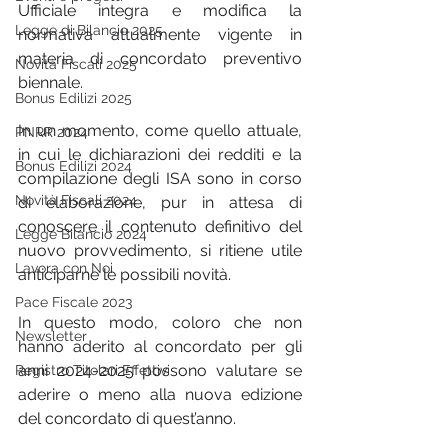
Ufficiale integra e modifica la 
Legge di Bilancio 2025
normativa attualmente vigente in 
materia di concordato preventivo 
Novità Fiscali 2025
biennale.
Bonus Edilizi 2025
In un momento, come quello attuale, 
PNRR 2024
in cui le dichiarazioni dei redditi e la 
Bonus Edilizi 2024
compilazione degli ISA sono in corso 
Novità Fiscali 2024
di elaborazione, pur in attesa di 
conoscere il contenuto definitivo del 
Legge Bilancio 2024
nuovo provvedimento, si ritiene utile 
Lavora con Noi
anticiparne le possibili novità.
Pace Fiscale 2023
In questo modo, coloro che non 
Newsletter
hanno aderito al concordato per gli 
anni 2024-2025 possono valutare se 
Registro Titolari Effettivi
aderire o meno alla nuova edizione 
del concordato di quest’anno.