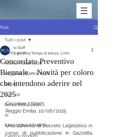
Post
Tutti i post
lo Staff
Tutti i post
9 giu 2025
Tempo di lettura: 3 min
Concordato Preventivo
Novità Fiscali 2026
Biennale – Novità per coloro
Legge di Bilancio 2026
che intendono aderire nel
Legal
2025
start up
Circolare 37|2025
Bonus Edilizi 2026
Reggio Emilia, 10/06/2025
AI
Uno schema di Decreto Legislativo in 
RASSEGNA STAMPA
corso di pubblicazione in Gazzetta 
Eventi e progetti