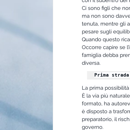
con il subentro dei
Ci sono figli che no
ma non sono davvero 
tenuta, mentre gli 
pesare sugli equilibr
Quando questo ricam
Occorre capire se l
famiglia debba pren
diversa.
Prima strada
La prima possibilità 
È la via più natura
formato, ha autorev
è disposto a trasfo
preparatorio, il ris
governo.