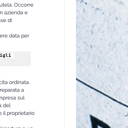
utela. Occorre 
in azienda e 
se di 
ere data per 
gli 
 
ita ordinata.
reparata a 
impresa sul 
 del 
il proprietario 