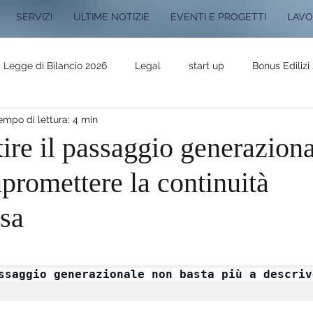
SERVIZI
ULTIME NOTIZIE
EVENTI E PROGETTI
LAVO
Legge di Bilancio 2026
Legal
start up
Bonus Edilizi
empo di lettura: 4 min
 progetti
Legge di Bilancio 2025
Novità Fiscali 2025
re il passaggio generaziona
promettere la continuità
4
Novità Fiscali 2024
Legge Bilancio 2024
Lavora con
esa
r
Registro Titolari Effettivi
ssaggio generazionale non basta più a descrive