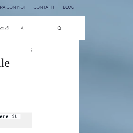
RA CON NOI
CONTATTI
BLOG
 2026
AI
Bonus Edilizi 2025
le
 Noi
re il 