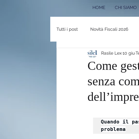
HOME
CHI SIAMO
Tutti i post
Novità Fiscali 2026
Rasile Lex
10 giu
T
RASSEGNA STAMPA
Eventi e
Come gesti
senza com
PNRR 2024
Bonus Edilizi 202
dell’impr
Pace Fiscale 2023
Newslette
Quando il pa
problema