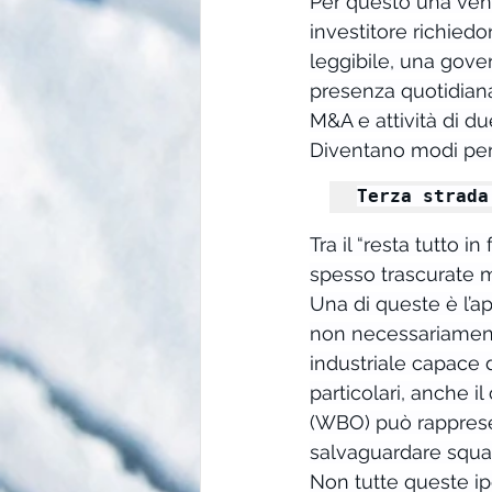
Per questo una vendi
investitore richied
leggibile, una gove
presenza quotidiana 
M&A e attività di du
Diventano modi per d
Terza strada
Tra il “resta tutto i
spesso trascurate ma
Una di queste è l’ap
non necessariamente
industriale capace 
particolari, anche i
(WBO) può rappresen
salvaguardare squad
Non tutte queste ip