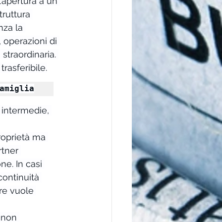
’apertura a un 
ruttura 
za la 
 operazioni di 
straordinaria. 
rasferibile.
amiglia
i intermedie, 
roprietà ma 
tner 
e. In casi 
continuità 
re vuole 
 non 