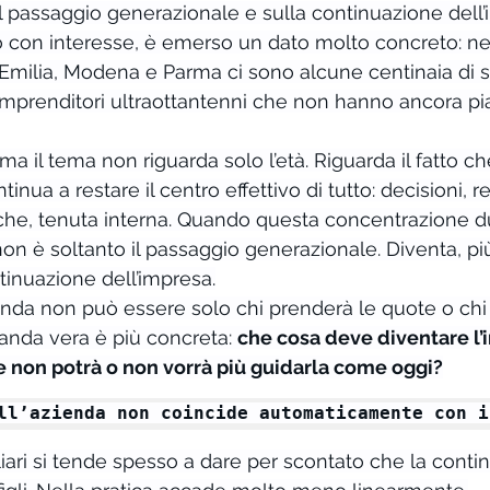
ul passaggio generazionale e sulla continuazione dell’
o con interesse, è emerso un dato molto concreto: nel
Emilia, Modena e Parma ci sono alcune centinaia di s
imprenditori ultraottantenni che non hanno ancora pian
ma il tema non riguarda solo l’età. Riguarda il fatto ch
inua a restare il centro effettivo di tutto: decisioni, rel
che, tenuta interna. Quando questa concentrazione d
on è soltanto il passaggio generazionale. Diventa, più
inuazione dell’impresa.
da non può essere solo chi prenderà le quote o chi r
nda vera è più concreta: 
che cosa deve diventare l’
e non potrà o non vorrà più guidarla come oggi?
ll’azienda non coincide automaticamente con i
iari si tende spesso a dare per scontato che la contin