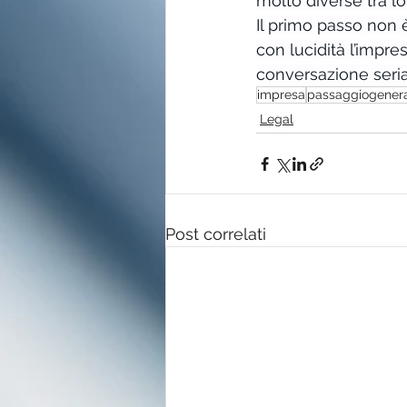
molto diverse tra l
Il primo passo non è
con lucidità l’impre
conversazione seria
impresa
passaggiogenera
Legal
Post correlati