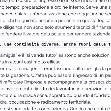
ta ben costruita, l’ingresso di un socio industriale o l
ono tempo, preparazione e ordine interno. Serve una st
rnance chiara, un’organizzazione che regga anche sen
di chi ha guidato l’impresa per anni. In questa logica,
e diligence non sono solo strumenti tecnici di finanza 
ifendere il valore dell’uscita e per rendere l’azienda t
: una continuità diversa, anche fuori dalla f
n famiglia” e il “si vende tutto” esistono anche soluzion
 in alcuni casi molto efficaci.
ertura a manager esterni, lasciando alla famiglia la p
 la gestione. Un’altra può essere l’ingresso di un par
di rafforzare l’impresa e accompagnarne la prosecuzion
l coinvolgimento diretto dei lavoratori in operazioni di 
tare una strada seria, soprattutto quando il fondato
ra, occupazione e radicamento territoriale.
otesi sono adatte a ogni azienda. Quello che conta è