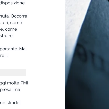
disposizione 
enuta. Occorre 
oteri, come 
one, come 
truire 
portante. Ma 
e il 
oggi molte PMI 
mpresa, ma 
ono strade 