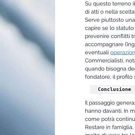
Su questo terreno il
di atti o nella scel
Serve piuttosto una 
capire se lo statuto
prevenire conflitti 
accompagnare l’ingr
eventuali 
operazion
Commercialisti, not
quando bisogna decid
fondatore, il profil
Conclusione
Il passaggio genera
hanno davanti. In mo
come potrà continua
Restare in famiglia,