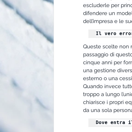
escluderle per princ
difendere un modell
dell’impresa e le su
Il vero erro
Queste scelte non 
passaggio di questo
cinque anni per form
una gestione diversa
esterno o una cessi
Quando invece tutto 
troppo a lungo l’uni
chiarisce i propri e
da una sola persona.
Dove entra i