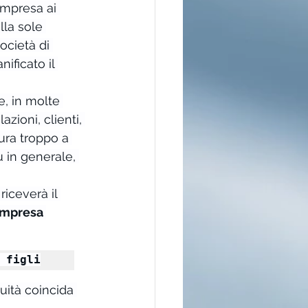
impresa ai 
la sole 
ocietà di 
ificato il 
e, in molte 
azioni, clienti, 
ura troppo a 
 in generale, 
iceverà il 
impresa 
 figli
uità coincida 