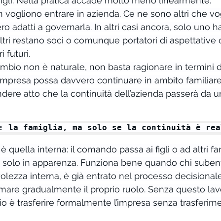
 figli. Nella pratica accade molto meno linearmente.
n vogliono entrare in azienda. Ce ne sono altri che vo
adatti a governarla. In altri casi ancora, solo uno ha
altri restano soci o comunque portatori di aspettativ
i futuri.
bio non è naturale, non basta ragionare in termini d
’impresa possa davvero continuare in ambito familiare
dere atto che la continuità dell’azienda passerà da u
: la famiglia, ma solo se la continuità è rea
è quella interna: il comando passa ai figli o ad altri fam
le solo in apparenza. Funziona bene quando chi subent
olezza interna, è già entrato nel processo decisionale
rmare gradualmente il proprio ruolo. Senza questo lav
chio è trasferire formalmente l’impresa senza trasferirne