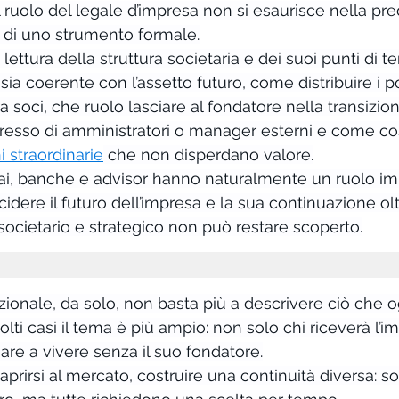
 ruolo del legale d’impresa non si esaurisce nella pre
ta di uno strumento formale.
lettura della struttura societaria e dei suoi punti di t
 sia coerente con l’assetto futuro, come distribuire i p
tra soci, che ruolo lasciare al fondatore nella transizi
esso di amministratori o manager esterni e come cos
i straordinarie
 che non disperdano valore.
ai, banche e advisor hanno naturalmente un ruolo im
ere il futuro dell’impresa e la sua continuazione oltr
o societario e strategico non può restare scoperto.
zionale, da solo, non basta più a descrivere ciò che 
lti casi il tema è più ampio: non solo chi riceverà l’i
re a vivere senza il suo fondatore.
 aprirsi al mercato, costruire una continuità diversa: s