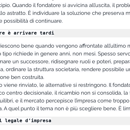
ipio. Quando il fondatore si avvicina all’uscita, il pro
o astratto. È individuare la soluzione che preserva me
e possibilità di continuare.
re è arrivare tardi
riescono bene quando vengono affrontate all’ultimo
 tipo richiede in genere anni, non mesi. Spesso servo
are un successore, ridisegnare ruoli e poteri, prepara
, ordinare la struttura societaria, rendere possibile u
one ben costruita.
viene rinviato, le alternative si restringono. Il fondat
co centro decisionale, il ricambio non si consolida, la
quilibri, e il mercato percepisce l’impresa come tropp
 A quel punto il tema non è più scegliere bene. È limi
l legale d’impresa