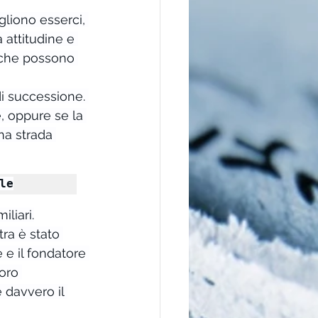
gliono esserci, 
 attitudine e 
e che possono 
i successione. 
, oppure se la 
na strada 
le
iliari.
ra è stato 
 e il fondatore 
oro 
 davvero il 