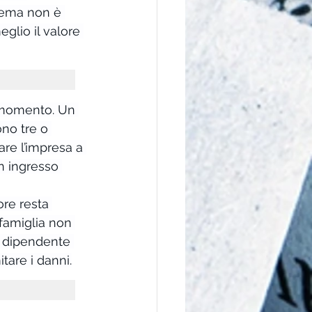
blema non è 
glio il valore 
 momento. Un 
no tre o 
re l’impresa a 
n ingresso 
ore resta 
 famiglia non 
o dipendente 
tare i danni.