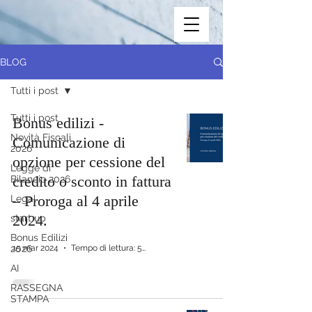
BLOG
Tutti i post
Tutti i post
Bonus edilizi -
Novità Fiscali
Comunicazione di
2026
opzione per cessione del
Legge di
credito o sconto in fattura
Bilancio 2026
– Proroga al 4 aprile
Legal
2024.
start up
Bonus Edilizi
2026
15 mar 2024
Tempo di lettura: 5 min
AI
RASSEGNA
STAMPA