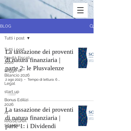
BLOG
Tutti i post
Tutti i post
La tassazione dei proventi
Novità Fiscali
di natura finanziaria |
2026
parte 2: le Plusvalenze
Legge di
Bilancio 2026
2 ago 2023
Tempo di lettura: 6 min
Legal
start up
Bonus Edilizi
2026
La tassazione dei proventi
AI
di natura finanziaria |
RASSEGNA
parte 1: i Dividendi
STAMPA