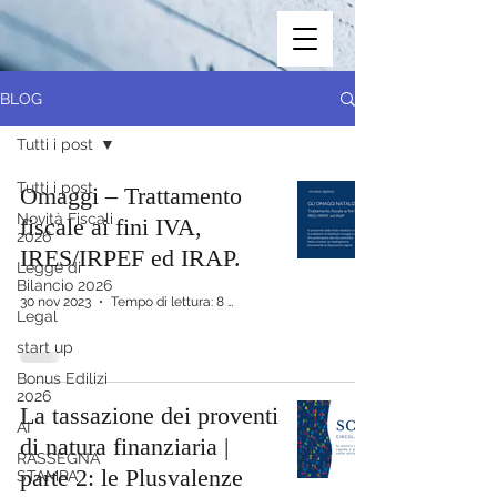
BLOG
Tutti i post
Tutti i post
Omaggi – Trattamento
Novità Fiscali
fiscale ai fini IVA,
2026
IRES/IRPEF ed IRAP.
Legge di
Bilancio 2026
30 nov 2023
Tempo di lettura: 8 min
Legal
start up
Bonus Edilizi
2026
La tassazione dei proventi
AI
di natura finanziaria |
RASSEGNA
parte 2: le Plusvalenze
STAMPA