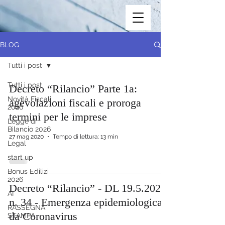
BLOG
Tutti i post
Tutti i post
Decreto “Rilancio” Parte 1a:
Novità Fiscali
agevolazioni fiscali e proroga
2026
termini per le imprese
Legge di
Bilancio 2026
27 mag 2020
Tempo di lettura: 13 min
Legal
start up
Bonus Edilizi
2026
Decreto “Rilancio” - DL 19.5.2020
AI
n. 34 - Emergenza epidemiologica
RASSEGNA
da Coronavirus
STAMPA