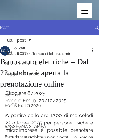
Post
Tutti i post
lo Staff
Tutti i post
22 ott 2025
Tempo di lettura: 4 min
Bonus auto elettriche – Dal
Novità Fiscali 2026
22 ottobre è aperta la
Legge di Bilancio 2026
prenotazione online
Legal
Circolare 67|2025
start up
Reggio Emilia, 20/10/2025
Bonus Edilizi 2026
A partire dalle ore 12:00 di mercoledì 
AI
22 ottobre 2025 per persone fisiche e 
RASSEGNA STAMPA
microimprese è possibile prenotare 
Eventi e progetti
online gli incentivi per sostituire veicoli 