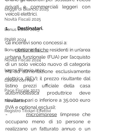
privati e commerciali leggeri con 
Legge di Bilancio 2025
veicoli elettrici.
Novità Fiscali 2025
1.       Destinatari.
Bonus Edilizi 2025
PNRR 2024
Gli incentivi sono concessi a:
-      
persone fisiche
 residenti in un’area 
Bonus Edilizi 2024
urbana funzionale (FUA) per l’acquisto 
Novità Fiscali 2024
di un solo veicolo nuovo di categoria 
Legge Bilancio 2024
M1 ad alimentazione esclusivamente 
elettrica (BEV); il prezzo risultante dal 
Lavora con Noi
listino prezzi ufficiale della casa 
Pace Fiscale 2023
automobilistica produttrice deve 
risultare pari o inferiore a 35.000 euro 
Newsletter
(IVA e optional esclusi);
Registro Titolari Effettivi
-      
microimprese
 (imprese che 
occupano meno di 10 persone e 
realizzano un fatturato annuo o un 