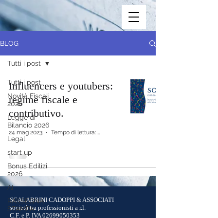
BLOG
Tutti i post
Tutti i post
Influencers e youtubers:
Novità Fiscali
regime fiscale e
2026
contributivo.
Legge di
Bilancio 2026
24 mag 2023
Tempo di lettura: 3 min
Legal
start up
Bonus Edilizi
2026
AI
SCALABRINI CADOPPI & ASSOCIATI
RASSEGNA
società tra professionisti a r.l.
STAMPA
C.F. e P. IVA
02699050353