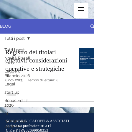
BLOG
Tutti i post
Tutti i post
Registro dei titolari
Novità Fiscali
effettivi: considerazioni
2026
operative e strategiche
Legge di
Bilancio 2026
8 nov 2023
Tempo di lettura: 4 min
Legal
start up
Bonus Edilizi
2026
AI
SCALABRINI CADOPPI & ASSOCIATI
RASSEGNA
società tra professionisti a r.l.
STAMPA
C.F. e P. IVA
02699050353