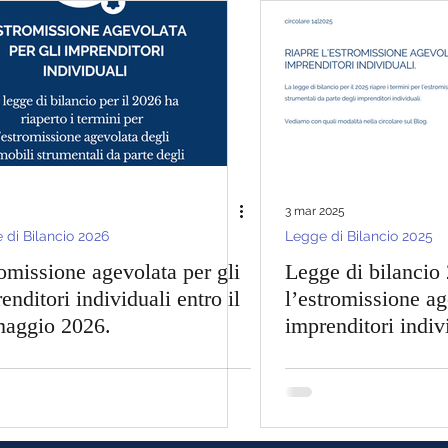
ancio 2025
Novità Fiscali 2025
Bonus Edilizi 2025
Legge Bilancio 2024
Lavora con Noi
ivi
3 mar 2025
 di Bilancio 2026
Legge di Bilancio 2025
omissione agevolata per gli
Legge di bilancio
enditori individuali entro il
l’estromissione ag
maggio 2026.
imprenditori indiv