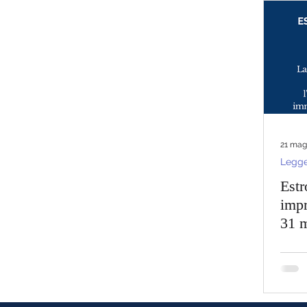
RASSEGNA STAMPA
Eventi e progetti
Legge di Bil
PNRR 2024
Bonus Edilizi 2024
Novità Fiscali 2024
Pace Fiscale 2023
Newsletter
Registro Titolari Effett
21 mag
Legge
Estr
impr
31 