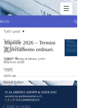
BLOG
Tutti i post
Tutti i post
Imposte 2026 – Termini
Novità Fiscali
di versamento ordinari.
2026
Legge di
3 giu
Tempo di lettura: 3 min
Bilancio 2026
Legal
start up
Bonus Edilizi
2026
SCALABRINI CADOPPI & ASSOCIATI
AI
società tra professionisti a r.l.
RASSEGNA
C.F. e P. IVA
02699050353
STAMPA
© 2020 by SC&A