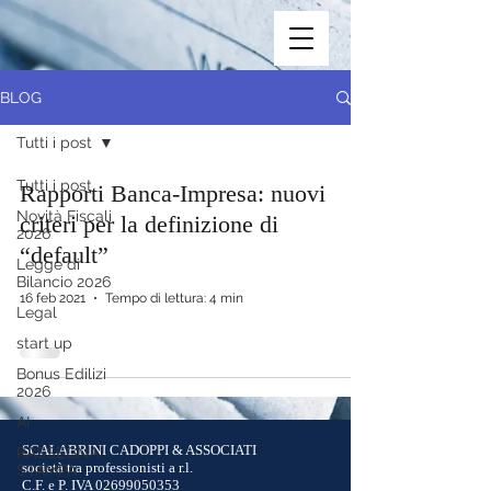
BLOG
Tutti i post
Tutti i post
Rapporti Banca-Impresa: nuovi
Novità Fiscali
criteri per la definizione di
2026
“default”
Legge di
Bilancio 2026
16 feb 2021
Tempo di lettura: 4 min
Legal
start up
Bonus Edilizi
2026
AI
SCALABRINI CADOPPI & ASSOCIATI
RASSEGNA
società tra professionisti a r.l.
STAMPA
C.F. e P. IVA
02699050353