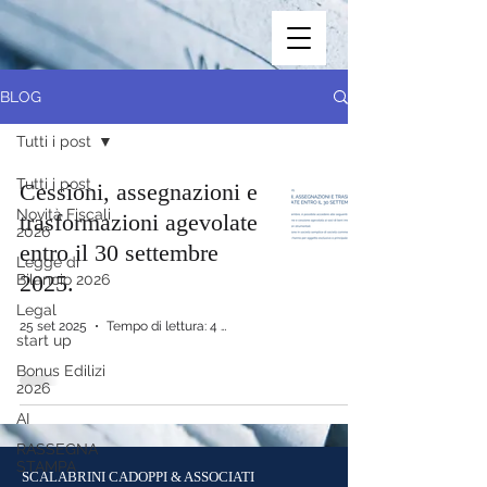
BLOG
Tutti i post
Tutti i post
Cessioni, assegnazioni e
Novità Fiscali
trasformazioni agevolate
2026
entro il 30 settembre
Legge di
2025.
Bilancio 2026
Legal
25 set 2025
Tempo di lettura: 4 min
start up
Bonus Edilizi
2026
AI
RASSEGNA
STAMPA
SCALABRINI CADOPPI & ASSOCIATI