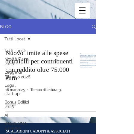
BLOG
Tutti i post
Tutti i post
Nuovo limite alle spese
Novità Fiscali
detraibili per contribuenti
2026
con reddito oltre 75.000
Legge di
euro
Bilancio 2026
Legal
18 mar 2025
Tempo di lettura: 3 min
start up
Bonus Edilizi
2026
AI
RASSEGNA
STAMPA
SCALABRINI CADOPPI & ASSOCIATI