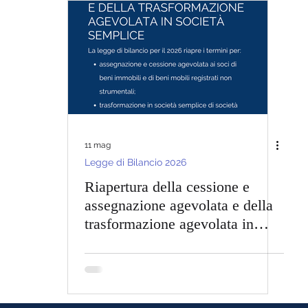
ancio 2025
Novità Fiscali 2025
Bonus Edilizi 2025
Legge Bilancio 2024
Lavora con Noi
ivi
11 mag
Legge di Bilancio 2026
Riapertura della cessione e
assegnazione agevolata e della
trasformazione agevolata in
società semplice