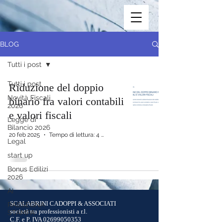
BLOG
Tutti i post
Tutti i post
Riduzione del doppio
Novità Fiscali
binario fra valori contabili
2026
e valori fiscali
Legge di
Bilancio 2026
20 feb 2025
Tempo di lettura: 4 min
Legal
start up
Bonus Edilizi
2026
AI
SCALABRINI CADOPPI & ASSOCIATI
RASSEGNA
società tra professionisti a r.l.
STAMPA
C.F. e P. IVA
02699050353