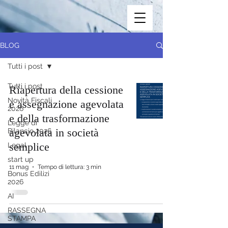
BLOG
Tutti i post
Tutti i post
Riapertura della cessione
Novità Fiscali
e assegnazione agevolata
2026
e della trasformazione
Legge di
agevolata in società
Bilancio 2026
semplice
Legal
start up
11 mag
Tempo di lettura: 3 min
Bonus Edilizi
2026
AI
RASSEGNA
STAMPA